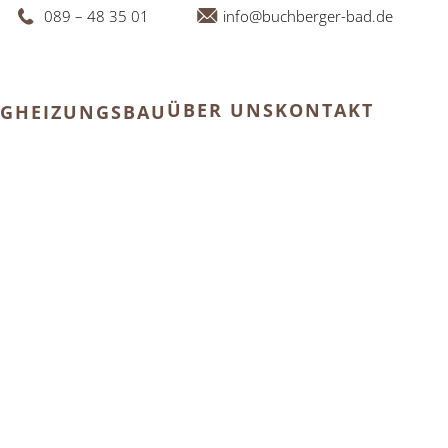
089 – 48 35 01
info@buchberger-bad.de
ÜBER UNS
KONTAKT
NG
HEIZUNGSBAU