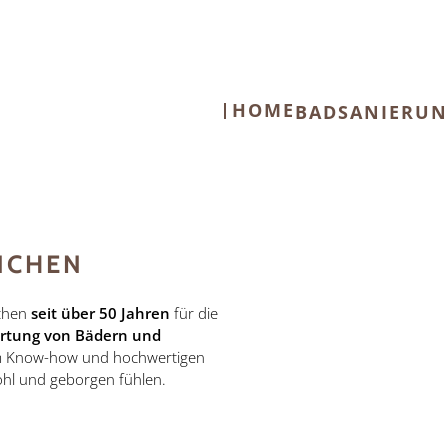
HOME
BADSANIERU
NCHEN
chen
seit über 50 Jahren
für die
Wartung von Bädern und
em Know-how und hochwertigen
ohl und geborgen fühlen.